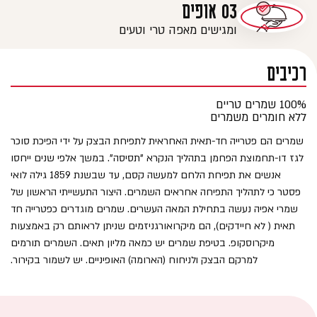
ומגישים מאפה טרי וטעים
רכיבים
100% שמרים טריים
ללא חומרים משמרים
שמרים הם פטרייה חד-תאית האחראית לתפיחת הבצק על ידי הפיכת סוכר
לגז דו-תחמוצת הפחמן בתהליך הנקרא "תסיסה". במשך אלפי שנים ייחסו
אנשים את תפיחת הלחם למעשה קסם, עד שבשנת 1859 גילה לואי
פסטר כי לתהליך התפיחה אחראים השמרים. היצור התעשייתי הראשון של
שמרי אפיה נעשה בתחילת המאה העשרים. שמרים מוגדרים כפטרייה חד
תאית ( לא חיידקים), הם מיקרואורגניזמים שניתן לראותם רק באמצעות
מיקרוסקופ. בטיפת שמרים יש כמאה מליון תאים. השמרים תורמים
למרקם הבצק ולניחוח (הארומה) האופיניים. יש לשמור בקירור.