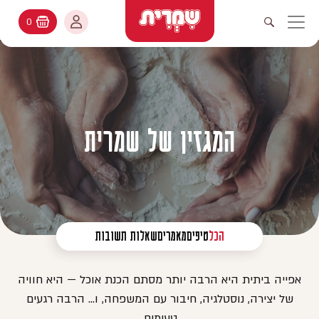
דלג לתוכן
החשבון שלי
0
עגלת קניות
פתיחת חיפוש
יווט ראשי
חיפוש
עולמות האפיה
החשבון שלי
מתכונים
היסטורית הזמנות
המגזין של שמרית
קטלוג המוצרים
עדכן סיסמה
יעוץ אפיה
מועדפים
שאלות ותשובות
הכל
טיפים
מאמרים
שאלות תשובות
בלוג
אפייה ביתית היא הרבה יותר מסתם הכנת אוכל — היא חוויה
של יצירה, נוסטלגיה, חיבור עם המשפחה, ו… הרבה רגעים
טעימים.