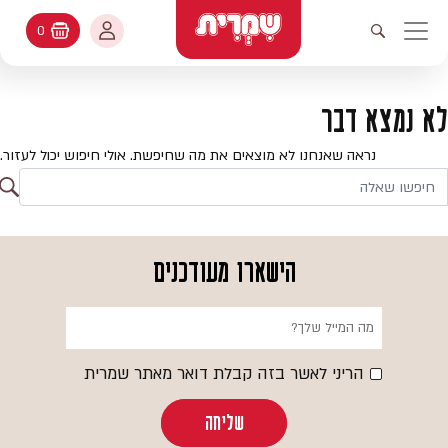
דלג לתוכן
החשבון שלי
0
עגלת קניות
פתיחת חיפוש
יווט ראשי
חיפוש
עולמות האפיה
לא נמצא דבר
החשבון שלי
מתכונים
נראה שאנחנו לא מוצאים את מה שחיפשת. אולי חיפוש יכול לעזור.
היסטורית הזמנות
ח
קטלוג המוצרים
חי
עדכן סיסמה
יעוץ אפיה
הישארו מעודכנים
מועדפים
שאלות ותשובות
בלוג
הריני לאשר בזה קבלת דואר מאתר שמרית
שליחה