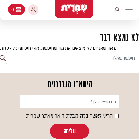
דלג לתוכן
החשבון שלי
0
עגלת קניות
פתיחת חיפוש
יווט ראשי
חיפוש
עולמות האפיה
לא נמצא דבר
החשבון שלי
מתכונים
נראה שאנחנו לא מוצאים את מה שחיפשת. אולי חיפוש יכול לעזור.
היסטורית הזמנות
ח
קטלוג המוצרים
חי
עדכן סיסמה
יעוץ אפיה
הישארו מעודכנים
מועדפים
שאלות ותשובות
בלוג
הריני לאשר בזה קבלת דואר מאתר שמרית
שליחה