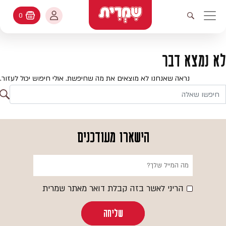
דלג לתוכן
החשבון שלי
0
עגלת קניות
פתיחת חיפוש
יווט ראשי
חיפוש
עולמות האפיה
לא נמצא דבר
החשבון שלי
מתכונים
נראה שאנחנו לא מוצאים את מה שחיפשת. אולי חיפוש יכול לעזור.
היסטורית הזמנות
ח
קטלוג המוצרים
חי
עדכן סיסמה
יעוץ אפיה
הישארו מעודכנים
מועדפים
שאלות ותשובות
בלוג
הריני לאשר בזה קבלת דואר מאתר שמרית
שליחה