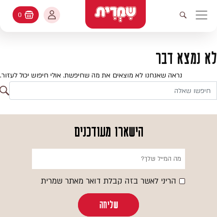
דלג לתוכן
החשבון שלי
0
עגלת קניות
פתיחת חיפוש
יווט ראשי
חיפוש
עולמות האפיה
לא נמצא דבר
החשבון שלי
מתכונים
נראה שאנחנו לא מוצאים את מה שחיפשת. אולי חיפוש יכול לעזור.
היסטורית הזמנות
ח
קטלוג המוצרים
חי
עדכן סיסמה
יעוץ אפיה
הישארו מעודכנים
מועדפים
שאלות ותשובות
בלוג
הריני לאשר בזה קבלת דואר מאתר שמרית
שליחה