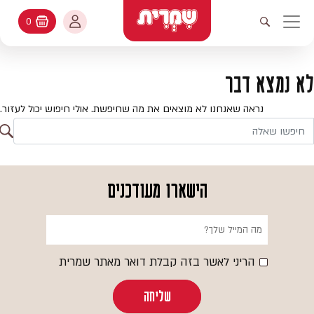
דלג לתוכן
החשבון שלי
0
עגלת קניות
פתיחת חיפוש
יווט ראשי
חיפוש
עולמות האפיה
לא נמצא דבר
החשבון שלי
מתכונים
נראה שאנחנו לא מוצאים את מה שחיפשת. אולי חיפוש יכול לעזור.
היסטורית הזמנות
ח
קטלוג המוצרים
חי
עדכן סיסמה
יעוץ אפיה
הישארו מעודכנים
מועדפים
שאלות ותשובות
בלוג
הריני לאשר בזה קבלת דואר מאתר שמרית
שליחה