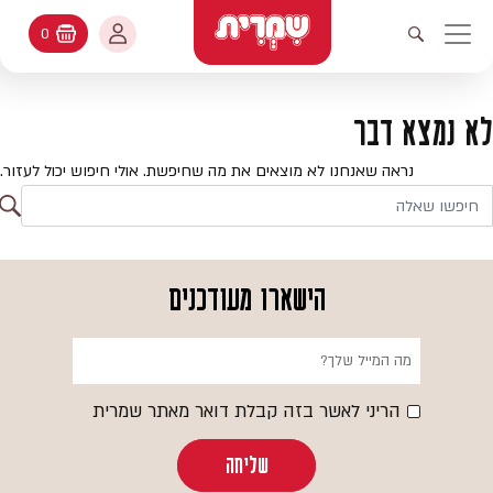
דלג לתוכן
החשבון שלי
0
עגלת קניות
פתיחת חיפוש
יווט ראשי
חיפוש
עולמות האפיה
לא נמצא דבר
החשבון שלי
מתכונים
נראה שאנחנו לא מוצאים את מה שחיפשת. אולי חיפוש יכול לעזור.
היסטורית הזמנות
ח
קטלוג המוצרים
חי
עדכן סיסמה
יעוץ אפיה
הישארו מעודכנים
מועדפים
שאלות ותשובות
בלוג
הריני לאשר בזה קבלת דואר מאתר שמרית
שליחה