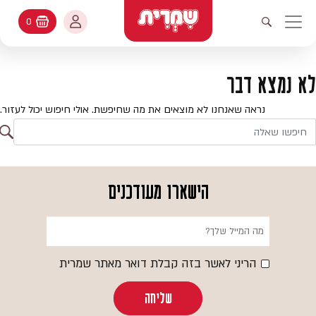
דלג לתוכן
החשבון שלי
0
עגלת קניות
פתיחת חיפוש
יווט ראשי
חיפוש
עולמות האפיה
לא נמצא דבר
החשבון שלי
מתכונים
נראה שאנחנו לא מוצאים את מה שחיפשת. אולי חיפוש יכול לעזור.
היסטורית הזמנות
ח
קטלוג המוצרים
חי
עדכן סיסמה
יעוץ אפיה
הישארו מעודכנים
מועדפים
שאלות ותשובות
בלוג
הריני לאשר בזה קבלת דואר מאתר שמרית
שליחה