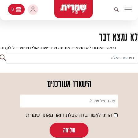
דלג לתוכן
החשבון שלי
0
עגלת קניות
פתיחת חיפוש
יווט ראשי
חיפוש
עולמות האפיה
לא נמצא דבר
החשבון שלי
מתכונים
נראה שאנחנו לא מוצאים את מה שחיפשת. אולי חיפוש יכול לעזור.
היסטורית הזמנות
ח
קטלוג המוצרים
חי
עדכן סיסמה
יעוץ אפיה
הישארו מעודכנים
מועדפים
שאלות ותשובות
בלוג
הריני לאשר בזה קבלת דואר מאתר שמרית
שליחה