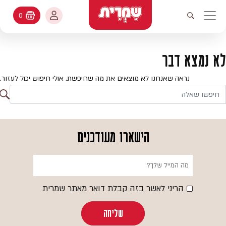
דלג לתוכן
החשבון שלי
0
עגלת קניות
פתיחת חיפוש
יווט ראשי
חיפוש
עולמות האפיה
לא נמצא דבר
החשבון שלי
מתכונים
נראה שאנחנו לא מוצאים את מה שחיפשת. אולי חיפוש יכול לעזור.
היסטורית הזמנות
ח
קטלוג המוצרים
חי
עדכן סיסמה
יעוץ אפיה
הישארו מעודכנים
מועדפים
שאלות ותשובות
בלוג
הריני לאשר בזה קבלת דואר מאתר שמרית
שליחה