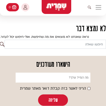
דלג לתוכן
החשבון שלי
0
עגלת קניות
פתיחת חיפוש
יווט ראשי
חיפוש
עולמות האפיה
לא נמצא דבר
החשבון שלי
מתכונים
נראה שאנחנו לא מוצאים את מה שחיפשת. אולי חיפוש יכול לעזור.
היסטורית הזמנות
ח
קטלוג המוצרים
חי
עדכן סיסמה
יעוץ אפיה
הישארו מעודכנים
מועדפים
שאלות ותשובות
בלוג
הריני לאשר בזה קבלת דואר מאתר שמרית
שליחה