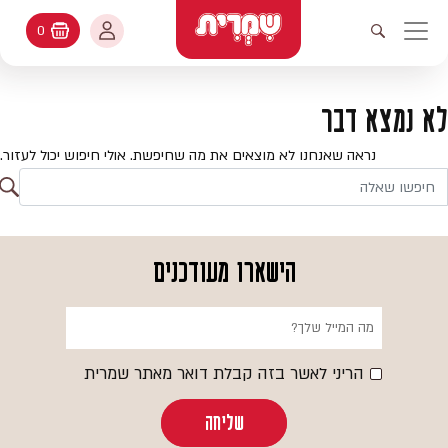
דלג לתוכן
החשבון שלי
0
עגלת קניות
פתיחת חיפוש
יווט ראשי
חיפוש
עולמות האפיה
לא נמצא דבר
החשבון שלי
מתכונים
נראה שאנחנו לא מוצאים את מה שחיפשת. אולי חיפוש יכול לעזור.
היסטורית הזמנות
ח
קטלוג המוצרים
חי
עדכן סיסמה
יעוץ אפיה
הישארו מעודכנים
מועדפים
שאלות ותשובות
בלוג
הריני לאשר בזה קבלת דואר מאתר שמרית
שליחה