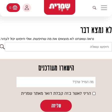
דלג לתוכן
החשבון שלי
0
עגלת קניות
פתיחת חיפוש
יווט ראשי
חיפוש
עולמות האפיה
לא נמצא דבר
החשבון שלי
מתכונים
נראה שאנחנו לא מוצאים את מה שחיפשת. אולי חיפוש יכול לעזור.
היסטורית הזמנות
ח
קטלוג המוצרים
חי
עדכן סיסמה
יעוץ אפיה
הישארו מעודכנים
מועדפים
שאלות ותשובות
בלוג
הריני לאשר בזה קבלת דואר מאתר שמרית
שליחה