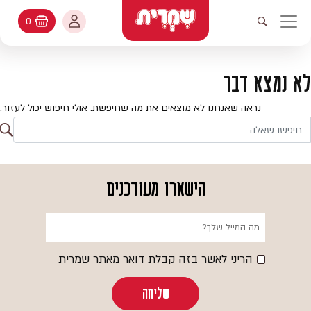
דלג לתוכן
החשבון שלי
0
עגלת קניות
פתיחת חיפוש
יווט ראשי
חיפוש
עולמות האפיה
לא נמצא דבר
החשבון שלי
מתכונים
נראה שאנחנו לא מוצאים את מה שחיפשת. אולי חיפוש יכול לעזור.
היסטורית הזמנות
ח
קטלוג המוצרים
חי
עדכן סיסמה
יעוץ אפיה
הישארו מעודכנים
מועדפים
שאלות ותשובות
בלוג
הריני לאשר בזה קבלת דואר מאתר שמרית
שליחה