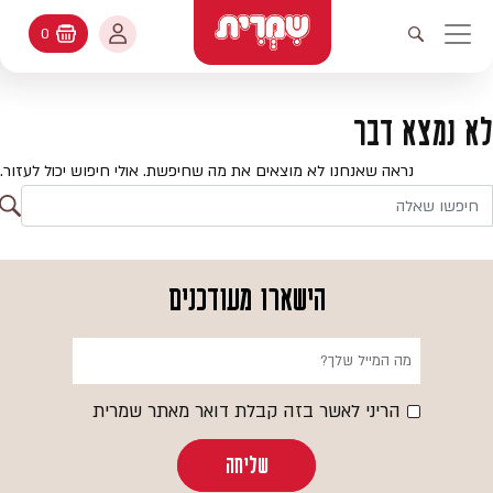
דלג לתוכן
החשבון שלי
0
עגלת קניות
פתיחת חיפוש
יווט ראשי
חיפוש
עולמות האפיה
לא נמצא דבר
החשבון שלי
מתכונים
נראה שאנחנו לא מוצאים את מה שחיפשת. אולי חיפוש יכול לעזור.
היסטורית הזמנות
ח
קטלוג המוצרים
חי
עדכן סיסמה
יעוץ אפיה
הישארו מעודכנים
מועדפים
שאלות ותשובות
בלוג
הריני לאשר בזה קבלת דואר מאתר שמרית
שליחה