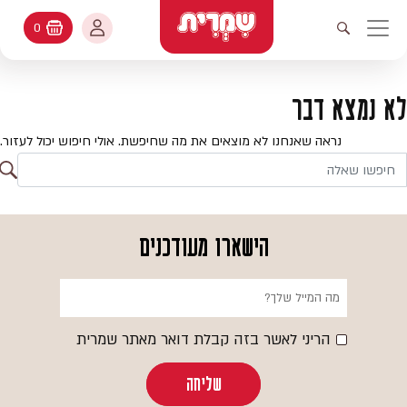
דלג לתוכן
החשבון שלי
0
עגלת קניות
פתיחת חיפוש
יווט ראשי
חיפוש
עולמות האפיה
לא נמצא דבר
החשבון שלי
מתכונים
נראה שאנחנו לא מוצאים את מה שחיפשת. אולי חיפוש יכול לעזור.
היסטורית הזמנות
ח
קטלוג המוצרים
חי
עדכן סיסמה
יעוץ אפיה
הישארו מעודכנים
מועדפים
שאלות ותשובות
בלוג
הריני לאשר בזה קבלת דואר מאתר שמרית
שליחה