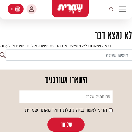
דלג לתוכן
החשבון שלי
0
עגלת קניות
פתיחת חיפוש
יווט ראשי
חיפוש
עולמות האפיה
לא נמצא דבר
החשבון שלי
מתכונים
נראה שאנחנו לא מוצאים את מה שחיפשת. אולי חיפוש יכול לעזור.
היסטורית הזמנות
ח
קטלוג המוצרים
חי
עדכן סיסמה
יעוץ אפיה
הישארו מעודכנים
מועדפים
שאלות ותשובות
בלוג
הריני לאשר בזה קבלת דואר מאתר שמרית
שליחה