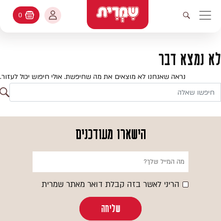
דלג לתוכן
החשבון שלי
0
עגלת קניות
פתיחת חיפוש
יווט ראשי
חיפוש
עולמות האפיה
לא נמצא דבר
החשבון שלי
מתכונים
נראה שאנחנו לא מוצאים את מה שחיפשת. אולי חיפוש יכול לעזור.
היסטורית הזמנות
ח
קטלוג המוצרים
חי
עדכן סיסמה
יעוץ אפיה
הישארו מעודכנים
מועדפים
שאלות ותשובות
בלוג
הריני לאשר בזה קבלת דואר מאתר שמרית
שליחה