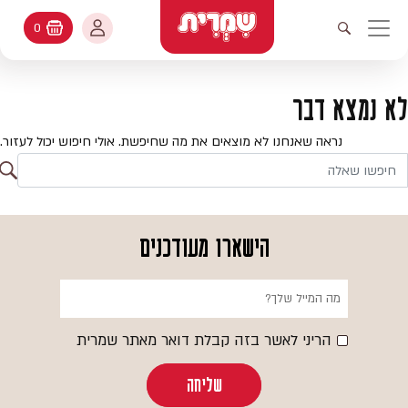
דלג לתוכן
החשבון שלי
0
עגלת קניות
פתיחת חיפוש
יווט ראשי
חיפוש
עולמות האפיה
לא נמצא דבר
החשבון שלי
מתכונים
נראה שאנחנו לא מוצאים את מה שחיפשת. אולי חיפוש יכול לעזור.
היסטורית הזמנות
ח
קטלוג המוצרים
חי
עדכן סיסמה
יעוץ אפיה
הישארו מעודכנים
מועדפים
שאלות ותשובות
בלוג
הריני לאשר בזה קבלת דואר מאתר שמרית
שליחה