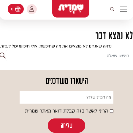
דלג לתוכן
החשבון שלי
0
עגלת קניות
פתיחת חיפוש
יווט ראשי
חיפוש
עולמות האפיה
לא נמצא דבר
החשבון שלי
מתכונים
נראה שאנחנו לא מוצאים את מה שחיפשת. אולי חיפוש יכול לעזור.
היסטורית הזמנות
ח
קטלוג המוצרים
חי
עדכן סיסמה
יעוץ אפיה
הישארו מעודכנים
מועדפים
שאלות ותשובות
בלוג
הריני לאשר בזה קבלת דואר מאתר שמרית
שליחה