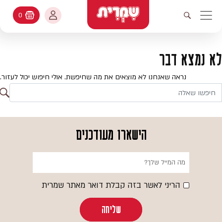
דלג לתוכן
החשבון שלי
0
עגלת קניות
פתיחת חיפוש
יווט ראשי
חיפוש
עולמות האפיה
לא נמצא דבר
החשבון שלי
מתכונים
נראה שאנחנו לא מוצאים את מה שחיפשת. אולי חיפוש יכול לעזור.
היסטורית הזמנות
ח
קטלוג המוצרים
חי
עדכן סיסמה
יעוץ אפיה
הישארו מעודכנים
מועדפים
שאלות ותשובות
בלוג
הריני לאשר בזה קבלת דואר מאתר שמרית
שליחה