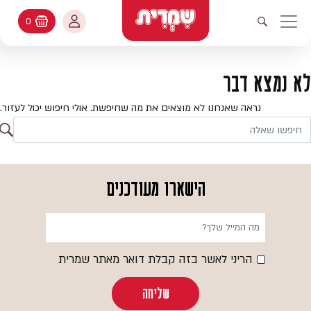
דלג לתוכן
החשבון שלי
0
עגלת קניות
פתיחת חיפוש
יווט ראשי
חיפוש
עולמות האפיה
לא נמצא דבר
החשבון שלי
מתכונים
נראה שאנחנו לא מוצאים את מה שחיפשת. אולי חיפוש יכול לעזור.
היסטורית הזמנות
ח
קטלוג המוצרים
חי
עדכן סיסמה
יעוץ אפיה
הישארו מעודכנים
מועדפים
שאלות ותשובות
בלוג
הריני לאשר בזה קבלת דואר מאתר שמרית
שליחה