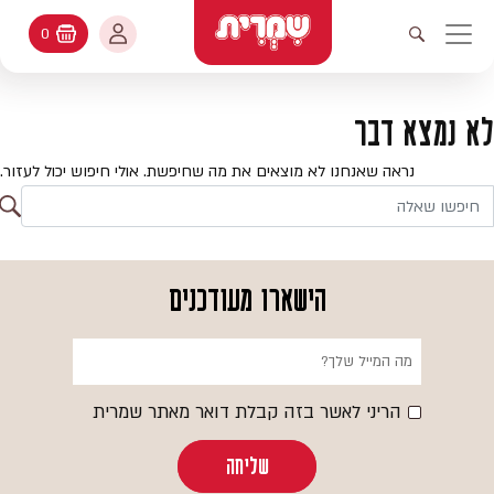
דלג לתוכן
החשבון שלי
0
עגלת קניות
פתיחת חיפוש
יווט ראשי
חיפוש
עולמות האפיה
לא נמצא דבר
החשבון שלי
מתכונים
נראה שאנחנו לא מוצאים את מה שחיפשת. אולי חיפוש יכול לעזור.
היסטורית הזמנות
ח
קטלוג המוצרים
חי
עדכן סיסמה
יעוץ אפיה
הישארו מעודכנים
מועדפים
שאלות ותשובות
בלוג
הריני לאשר בזה קבלת דואר מאתר שמרית
שליחה