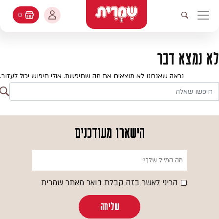
דלג לתוכן
החשבון שלי
0
עגלת קניות
פתיחת חיפוש
יווט ראשי
חיפוש
עולמות האפיה
לא נמצא דבר
החשבון שלי
מתכונים
נראה שאנחנו לא מוצאים את מה שחיפשת. אולי חיפוש יכול לעזור.
היסטורית הזמנות
ח
קטלוג המוצרים
חי
עדכן סיסמה
יעוץ אפיה
הישארו מעודכנים
מועדפים
שאלות ותשובות
בלוג
הריני לאשר בזה קבלת דואר מאתר שמרית
שליחה