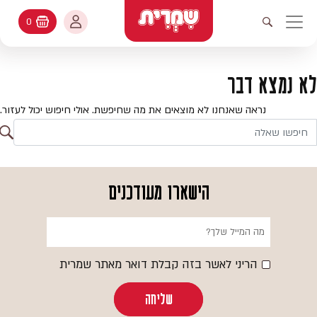
דלג לתוכן
החשבון שלי
0
עגלת קניות
פתיחת חיפוש
יווט ראשי
חיפוש
עולמות האפיה
לא נמצא דבר
החשבון שלי
מתכונים
נראה שאנחנו לא מוצאים את מה שחיפשת. אולי חיפוש יכול לעזור.
היסטורית הזמנות
ח
קטלוג המוצרים
חי
עדכן סיסמה
יעוץ אפיה
הישארו מעודכנים
מועדפים
שאלות ותשובות
בלוג
הריני לאשר בזה קבלת דואר מאתר שמרית
שליחה