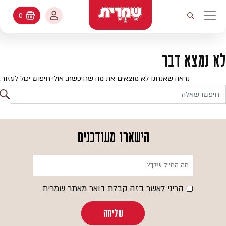
דלג לתוכן
החשבון שלי
0
עגלת קניות
פתיחת חיפוש
יווט ראשי
חיפוש
עולמות האפיה
לא נמצא דבר
החשבון שלי
מתכונים
נראה שאנחנו לא מוצאים את מה שחיפשת. אולי חיפוש יכול לעזור.
היסטורית הזמנות
ח
קטלוג המוצרים
חי
עדכן סיסמה
יעוץ אפיה
הישארו מעודכנים
מועדפים
שאלות ותשובות
בלוג
הריני לאשר בזה קבלת דואר מאתר שמרית
שליחה