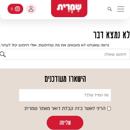
דלג לתוכן
החשבון שלי
0
עגלת קניות
פתיחת חיפוש
יווט ראשי
חיפוש
עולמות האפיה
לא נמצא דבר
החשבון שלי
מתכונים
נראה שאנחנו לא מוצאים את מה שחיפשת. אולי חיפוש יכול לעזור.
היסטורית הזמנות
ח
קטלוג המוצרים
חי
עדכן סיסמה
יעוץ אפיה
הישארו מעודכנים
מועדפים
שאלות ותשובות
בלוג
הריני לאשר בזה קבלת דואר מאתר שמרית
שליחה