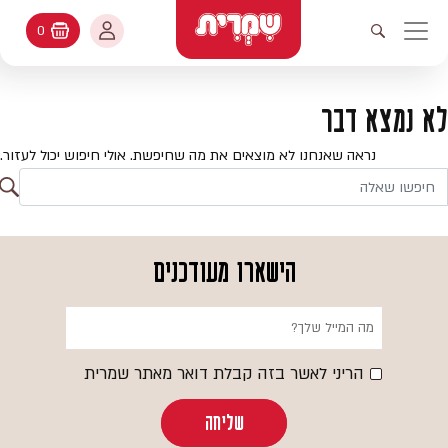
דלג לתוכן
החשבון שלי
0
עגלת קניות
פתיחת חיפוש
יווט ראשי
חיפוש
עולמות האפיה
לא נמצא דבר
החשבון שלי
מתכונים
נראה שאנחנו לא מוצאים את מה שחיפשת. אולי חיפוש יכול לעזור.
היסטורית הזמנות
ח
קטלוג המוצרים
חי
עדכן סיסמה
יעוץ אפיה
הישארו מעודכנים
מועדפים
שאלות ותשובות
בלוג
הריני לאשר בזה קבלת דואר מאתר שמרית
שליחה