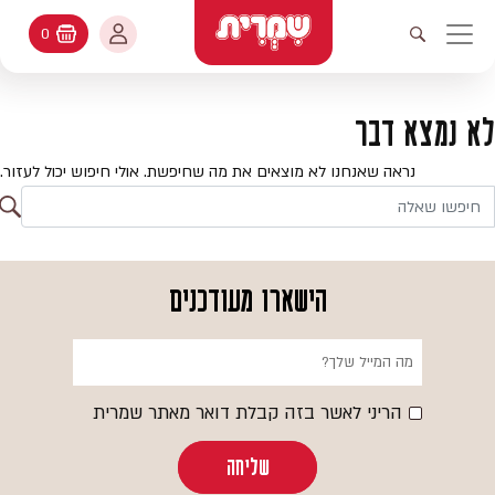
דלג לתוכן
החשבון שלי
0
עגלת קניות
פתיחת חיפוש
יווט ראשי
חיפוש
עולמות האפיה
לא נמצא דבר
החשבון שלי
מתכונים
נראה שאנחנו לא מוצאים את מה שחיפשת. אולי חיפוש יכול לעזור.
היסטורית הזמנות
ח
קטלוג המוצרים
חי
עדכן סיסמה
יעוץ אפיה
הישארו מעודכנים
מועדפים
שאלות ותשובות
בלוג
הריני לאשר בזה קבלת דואר מאתר שמרית
שליחה