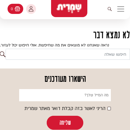
דלג לתוכן
החשבון שלי
0
עגלת קניות
פתיחת חיפוש
יווט ראשי
חיפוש
עולמות האפיה
לא נמצא דבר
החשבון שלי
מתכונים
נראה שאנחנו לא מוצאים את מה שחיפשת. אולי חיפוש יכול לעזור.
היסטורית הזמנות
ח
קטלוג המוצרים
חי
עדכן סיסמה
יעוץ אפיה
הישארו מעודכנים
מועדפים
שאלות ותשובות
בלוג
הריני לאשר בזה קבלת דואר מאתר שמרית
שליחה