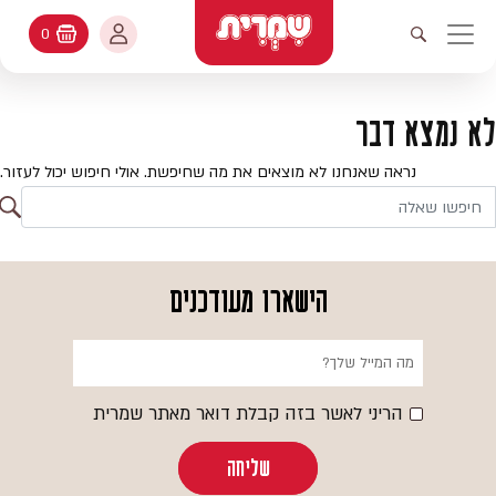
דלג לתוכן
החשבון שלי
0
עגלת קניות
פתיחת חיפוש
יווט ראשי
חיפוש
עולמות האפיה
לא נמצא דבר
החשבון שלי
מתכונים
נראה שאנחנו לא מוצאים את מה שחיפשת. אולי חיפוש יכול לעזור.
היסטורית הזמנות
ח
קטלוג המוצרים
חי
עדכן סיסמה
יעוץ אפיה
הישארו מעודכנים
מועדפים
שאלות ותשובות
בלוג
הריני לאשר בזה קבלת דואר מאתר שמרית
שליחה