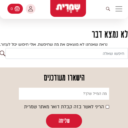
דלג לתוכן
החשבון שלי
0
עגלת קניות
פתיחת חיפוש
יווט ראשי
חיפוש
עולמות האפיה
לא נמצא דבר
החשבון שלי
מתכונים
נראה שאנחנו לא מוצאים את מה שחיפשת. אולי חיפוש יכול לעזור.
היסטורית הזמנות
ח
קטלוג המוצרים
חי
עדכן סיסמה
יעוץ אפיה
הישארו מעודכנים
מועדפים
שאלות ותשובות
בלוג
הריני לאשר בזה קבלת דואר מאתר שמרית
שליחה