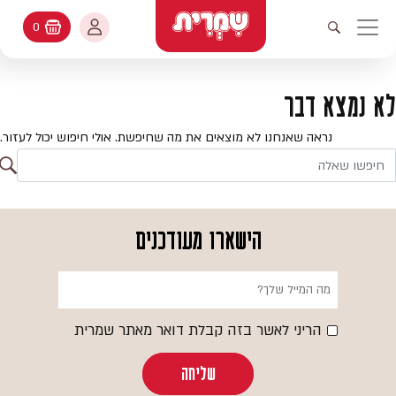
דלג לתוכן
החשבון שלי
0
עגלת קניות
פתיחת חיפוש
יווט ראשי
חיפוש
עולמות האפיה
לא נמצא דבר
החשבון שלי
מתכונים
נראה שאנחנו לא מוצאים את מה שחיפשת. אולי חיפוש יכול לעזור.
היסטורית הזמנות
ח
קטלוג המוצרים
חי
עדכן סיסמה
יעוץ אפיה
הישארו מעודכנים
מועדפים
שאלות ותשובות
בלוג
הריני לאשר בזה קבלת דואר מאתר שמרית
שליחה