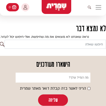
דלג לתוכן
החשבון שלי
0
עגלת קניות
פתיחת חיפוש
יווט ראשי
חיפוש
עולמות האפיה
לא נמצא דבר
החשבון שלי
מתכונים
נראה שאנחנו לא מוצאים את מה שחיפשת. אולי חיפוש יכול לעזור.
היסטורית הזמנות
ח
קטלוג המוצרים
חי
עדכן סיסמה
יעוץ אפיה
הישארו מעודכנים
מועדפים
שאלות ותשובות
בלוג
הריני לאשר בזה קבלת דואר מאתר שמרית
שליחה