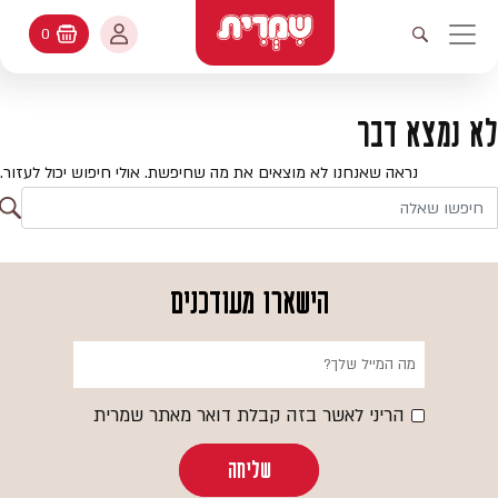
דלג לתוכן
החשבון שלי
0
עגלת קניות
פתיחת חיפוש
יווט ראשי
חיפוש
עולמות האפיה
לא נמצא דבר
החשבון שלי
מתכונים
נראה שאנחנו לא מוצאים את מה שחיפשת. אולי חיפוש יכול לעזור.
היסטורית הזמנות
ח
קטלוג המוצרים
חי
עדכן סיסמה
יעוץ אפיה
הישארו מעודכנים
מועדפים
שאלות ותשובות
בלוג
הריני לאשר בזה קבלת דואר מאתר שמרית
שליחה