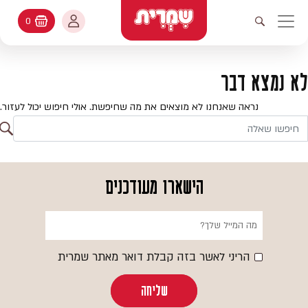
דלג לתוכן
החשבון שלי
0
עגלת קניות
פתיחת חיפוש
יווט ראשי
חיפוש
עולמות האפיה
לא נמצא דבר
החשבון שלי
מתכונים
נראה שאנחנו לא מוצאים את מה שחיפשת. אולי חיפוש יכול לעזור.
היסטורית הזמנות
ח
קטלוג המוצרים
חי
עדכן סיסמה
יעוץ אפיה
הישארו מעודכנים
מועדפים
שאלות ותשובות
בלוג
הריני לאשר בזה קבלת דואר מאתר שמרית
שליחה