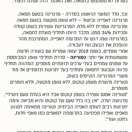
כשרות לא משתמש בחמאה, ואת האתגר הזה עמלנו לפצח".
וכך, נולד המוצר הראשון בסדרה - מרגרינה בטעם חמאה.
מרגרינה לאפייה ובישול – ללא שומן מוקשה בטעם חמאה
ומרגרינה שמרית ללא מלח. המרגרינות עשירות בשמן קנולה
ומכילות 34% ממנו. מלבד היותו תחליף מוצלח לחמאה,
במרגרינה שמו דגש על התרומה לאפייה, המתרככת מהר
והופכת את הבצק נוח לעבודה.
אחרי שנתיים, בשנת 2018 יצאה שמרית עם בשורה חדשה
ומשמעותית אף יותר:
נטורינה
- סדרת תחליפי שומן המבוססת
על שמנים צמחיים בעלי ערכים תזונתיים מוספים, המהווה תחליף
פרווה וטבעוני לחמאה ותחליף בעל יתרונות תזונתיים אל מול
מוצרי המרגרינה הקיימים בשוק.
נטורינה מיוצרת משמן קוקוס, ללא שומן מוקשה, וללא חומרים
משמרים.
"נטורינה אמנם עשירה בשמן קוקוס אבל היא בעלת טעם ניטרלי",
מדגישה יעלה. "אין בה כלל טעם של קוקוס והיא מביאה עימה
יתרונות רבים לעולם האפיה הביתית. נטורינה מתאימה למגוון
מאפים ואפילו מפתיעה בתרומתה למאפים כמו מאפי חלות,
ג'חנון ועוד".