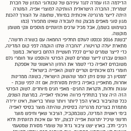
הדילמה הזו עמדה לנגד עיניהם של טכנולוגי המזון של חברת
'שמרית', החברה הישראלית הוותיקה למוצרי אפיה. המטרה
היתה לייצר מרגרינה איכותית במיוחד, שתענה על הצורך להכנת
מגון סוגי מאפים מבצק נוח לעבודה שאינו מתפורר (כמו
בשימוש בשמן), אבל מכיל ערכים תזונתיים מוספים ונקי משומן
מוקשה.
"בשנת 2016 נכנסנו לעולם תחליפי החמאה עם בשורה חדשה",
מתארת יעלה קרויטורו. "החברה שלנו הוקמה לפני קום המדינה,
כדי לייצר שמרים טריים לכלל תעשיית הלחם בישראל. במשך
השנים עברנו לייצר שמרים לשוק הפרטי והוספנו עוד חומרי גלם
משובחים לאפיה כדי לשמר את החזון הראשוני של אספקת
חומרי גלם איכותיים וטריים לשוק האפייה בישראל".
"מנסיון רב שנים ניתן לומר שהשוק הישראלי, בשונה ממדינות
אחרות, מתאפיין באפיה ביתית מסורתית. אם זה לפני שבת -
עוגות וחלות, ולקראת החגים- מאפי חגים מיוחדים. לשוק הפרטי
הזה היה צורך בתחליף פרווה ואיכותי לאפייה. במרוצת השנים,
ככל שהציבור בארץ הפך ליותר ויותר שוחר בריאות, ראינו ירידה
מתמדת בצריכת מרגרינה בסיסית, שהיתה מוצר בסיסי לאפיה
בימי ראשית המדינה, כשבמקביל, הציבור שאף וחיפש מוצר
חדשני שיכיל יתרונות אפייה לבצק, יחד עם איכות תזונתית וללא
רכיבי חלב. בארץ ישנו ציבור גדול של שומרי מסורת שמטעמי