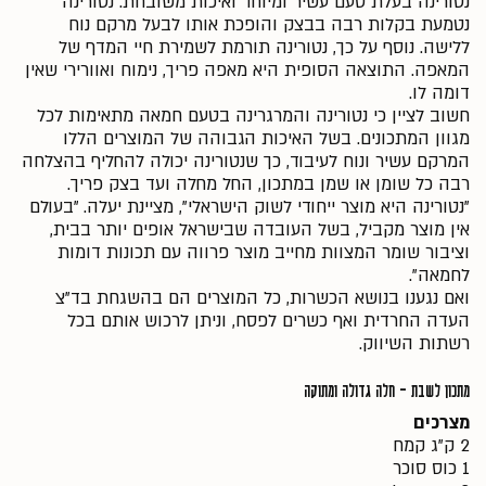
נטורינה בעלת טעם עשיר ומיוחד ואיכות משובחת. נטורינה
נטמעת בקלות רבה בבצק והופכת אותו לבעל מרקם נוח
ללישה. נוסף על כך, נטורינה תורמת לשמירת חיי המדף של
המאפה. התוצאה הסופית היא מאפה פריך, נימוח ואוורירי שאין
דומה לו.
חשוב לציין כי נטורינה והמרגרינה בטעם חמאה מתאימות לכל
מגוון המתכונים. בשל האיכות הגבוהה של המוצרים הללו
המרקם עשיר ונוח לעיבוד, כך שנטורינה יכולה להחליף בהצלחה
רבה כל שומן או שמן במתכון, החל מחלה ועד בצק פריך.
"נטורינה היא מוצר ייחודי לשוק הישראלי", מציינת יעלה. "בעולם
אין מוצר מקביל, בשל העובדה שבישראל אופים יותר בבית,
וציבור שומר המצוות מחייב מוצר פרווה עם תכונות דומות
לחמאה".
ואם נגענו בנושא הכשרות, כל המוצרים הם בהשגחת בד"צ
העדה החרדית ואף כשרים לפסח, וניתן לרכוש אותם בכל
רשתות השיווק.
מתכון לשבת - חלה גדולה ומתוקה
מצרכים
2 ק"ג קמח
1 כוס סוכר