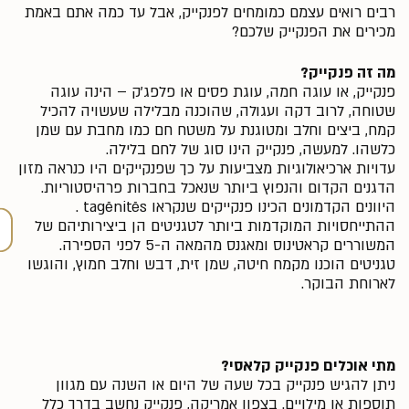
רבים רואים עצמם כמומחים לפנקייק, אבל עד כמה אתם באמת
מכירים את הפנקייק שלכם?
מה זה פנקייק?
פנקייק, או עוגה חמה, עוגת פסים או פלפג'ק – הינה עוגה
שטוחה, לרוב דקה ועגולה, שהוכנה מבלילה שעשויה להכיל
קמח, ביצים וחלב ומטוגנת על משטח חם כמו מחבת עם שמן
כלשהו. למעשה, פנקייק הינו סוג של לחם בלילה.
עדויות ארכיאולוגיות מצביעות על כך שפנקייקים היו כנראה מזון
הדגנים הקדום והנפוץ ביותר שנאכל בחברות פרהיסטוריות.
היוונים הקדמונים הכינו פנקייקים שנקראו tagēnitēs .
ההתייחסויות המוקדמות ביותר לטגניטים הן ביצירותיהם של
המשוררים קראטינוס ומאגנס מהמאה ה-5 לפני הספירה.
טגניטים הוכנו מקמח חיטה, שמן זית, דבש וחלב חמוץ, והוגשו
לארוחת הבוקר.
מתי אוכלים פנקייק קלאסי?
ניתן להגיש פנקייק בכל שעה של היום או השנה עם מגוון
תוספות או מילויים. בצפון אמריקה, פנקייק נחשב בדרך כלל