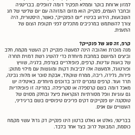
למזון ארוחת בוקר וממלא תפקיד דומה לוופלים. בבריטניה
ובחבר העמים, פנקייק הוא מזום המזוהה עם יום שלישי של חג
השבועות, הידוע בכינויו "יום הפנקייק", כאשר, היסטורית, היה
צורך להשתמש במרכיבים מתכלים לפני תקופת הצום של
התענית.
קרפ, זה סוג של פנקייק?
מנה מוכרת ואהובה הינה למעשה פנקייק דק העשוי מקמח, חלב
וביצים המיושם במחבת מיוחדת כדי להשיג רשת דמוית תחרה
של בועות עדינות. קרפים, פופולריים בצרפת, בלגיה, שוויץ
ופורטוגל, ולמעשה אלו לביבות דקות ומוגשות עם מילוי מתוק:
פירות, גלידה, ריבה, ממרח שוקולד, אבקת סוכר או מלוח: גבינה,
תרד ועוד. קרפים נמכרים לרוב בדוכנים מיוחדים. באיטליה יש
מאכל דומה בשם קרספלה או סקריפלה. במדינה זו פופולריות
גם עוגיות וופל מסורתיות הנקראות פיצל ובחלק מסוים של
טוסקנה יש פנקייקים דקים פריכים טיפוסיים בשם בריגידיני,
העשויים עם אניס.
בבריטני, גאלט או גאלט ברטון הינו פנקייק דק גדול עשוי מקמח
כוסמת, המבושל לרוב בצד אחד בלבד.