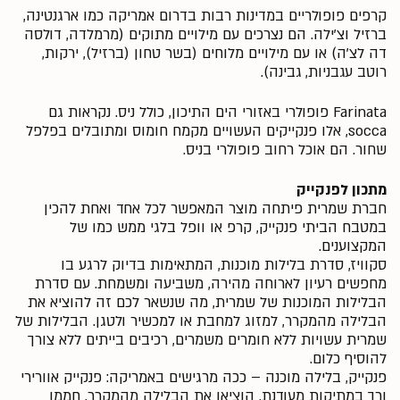
קרפים פופולריים במדינות רבות בדרום אמריקה כמו ארגנטינה,
ברזיל וצ'ילה. הם נצרכים עם מילויים מתוקים (מרמלדה, דולסה
דה לצ'ה) או עם מילויים מלוחים (בשר טחון (ברזיל), ירקות,
רוטב עגבניות, גבינה).
Farinata פופולרי באזורי הים התיכון, כולל ניס. נקראות גם
socca, אלו פנקייקים העשויים מקמח חומוס ומתובלים בפלפל
שחור. הם אוכל רחוב פופולרי בניס.
מתכון לפנקייק
חברת שמרית פיתחה מוצר המאפשר לכל אחד ואחת להכין
במטבח הביתי פנקייק, קרפ או וופל בלגי ממש כמו של
המקצוענים.
סקוויז, סדרת בלילות מוכנות, המתאימות בדיוק לרגע בו
מחפשים רעיון לארוחה מהירה, משביעה ומשמחת. עם סדרת
הבלילות המוכנות של שמרית, מה שנשאר לכם זה להוציא את
הבלילה מהמקרר, למזוג למחבת או למכשיר ולטגן. הבלילות של
שמרית עשויות ללא חומרים משמרים, רכיבים בייתים ללא צורך
להוסיף כלום.
פנקייק, בלילה מוכנה – ככה מרגישים באמריקה: פנקייק אוורירי
ורך במתיקות מעודנת. הוציאו את הבלילה מהמקרר, חממו