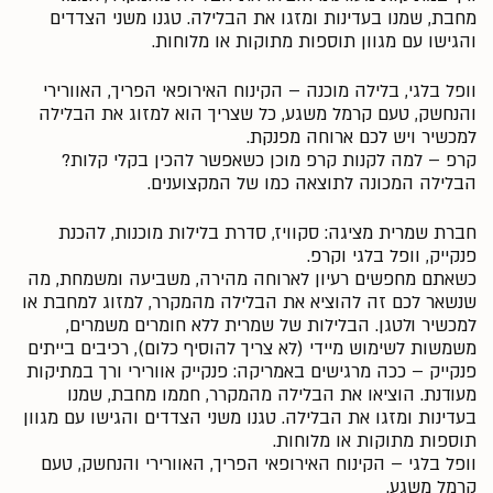
מחבת, שמנו בעדינות ומזגו את הבלילה. טגנו משני הצדדים
והגישו עם מגוון תוספות מתוקות או מלוחות.
וופל בלגי, בלילה מוכנה – הקינוח האירופאי הפריך, האוורירי
והנחשק, טעם קרמל משגע, כל שצריך הוא למזוג את הבלילה
למכשיר ויש לכם ארוחה מפנקת.
קרפ – למה לקנות קרפ מוכן כשאפשר להכין בקלי קלות?
הבלילה המכונה לתוצאה כמו של המקצוענים.
חברת שמרית מציגה: סקוויז, סדרת בלילות מוכנות, להכנת
פנקייק, וופל בלגי וקרפ.
כשאתם מחפשים רעיון לארוחה מהירה, משביעה ומשמחת, מה
שנשאר לכם זה להוציא את הבלילה מהמקרר, למזוג למחבת או
למכשיר ולטגן. הבלילות של שמרית ללא חומרים משמרים,
משמשות לשימוש מיידי (לא צריך להוסיף כלום), רכיבים בייתים
פנקייק – ככה מרגישים באמריקה: פנקייק אוורירי ורך במתיקות
מעודנת. הוציאו את הבלילה מהמקרר, חממו מחבת, שמנו
בעדינות ומזגו את הבלילה. טגנו משני הצדדים והגישו עם מגוון
תוספות מתוקות או מלוחות.
וופל בלגי – הקינוח האירופאי הפריך, האוורירי והנחשק, טעם
קרמל משגע.