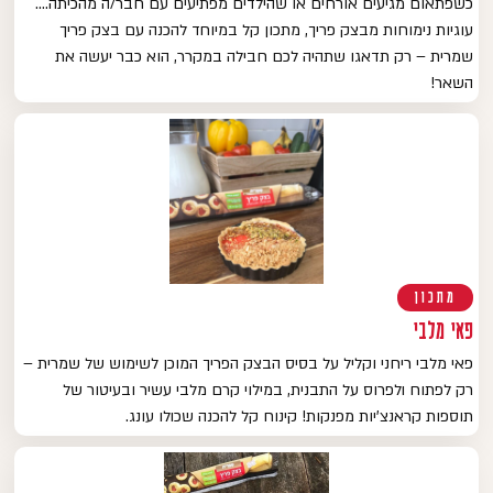
כשפתאום מגיעים אורחים או שהילדים מפתיעים עם חבר/ה מהכיתה….
עוגיות נימוחות מבצק פריך, מתכון קל במיוחד להכנה עם בצק פריך
שמרית – רק תדאגו שתהיה לכם חבילה במקרר, הוא כבר יעשה את
השאר!
מתכון
פאי מלבי
פאי מלבי ריחני וקליל על בסיס הבצק הפריך המוכן לשימוש של שמרית –
רק לפתוח ולפרוס על התבנית, במילוי קרם מלבי עשיר ובעיטור של
תוספות קראנצ'יות מפנקות! קינוח קל להכנה שכולו עונג.