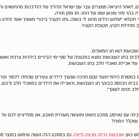
, לאחר היציאה ממצרים עבר עם ישראל תהליך של הזדככות מהחטאים והע
ה בהר סיני ומכאן שמו של החג: חג מתן תורה.
 חקלאי "שלוש רגלים תחוג לי בשנה…וחג הקציר ביכורי מעשיך אשר תזרע בש
ב ותחילת הקיץ, תקופת הקציר.
שבועות הוא חג המאפים.
בים בחג השבועות נמצא בתקופה של סוף ימי הביניים ביהדות צרפת ואשכנ
 של אכילת מאכלי חלב בחג השבועות.
במסורת היהודיתשל טקס חניכה שנערך לילדים צעירים שהחלו ללמוד תורה
בבית הכנסת בבוקר חג השבועות, והאכילו את הילדים במאכלי חלב ודבש,
חלב תחת לשונך".
נה עם טוויסט, מתכון פשוט ותוצאה מעוררת תאבון, אנו ממליצים לכם על
ע
שוקלד נימוח?
מש כאן:
אצבעות גבינה מבצק פיצה
. גם במתכון הזה נעשה שימוש במוצר מ