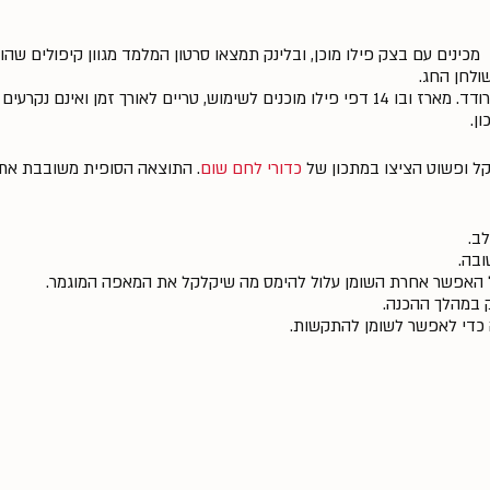
מכינים עם בצק פילו מוכן, ובלינק תמצאו סרטון המלמד מגוון קיפולים שה
ולחן החג.
שמרית מציגה: בצק פילו מצונן ומרודד. מארז ובו 14 דפי פילו מוכנים לשימוש, טריים לאורך זמן ו
ן.
ל ופשוט הציצו במתכון של
כדורי לחם שום
. התוצאה הסופית משובבת את 
ב.
בה.
 האפשר אחרת השומן עלול להימס מה שיקלקל את המאפה המוגמר.
ק במהלך ההכנה.
 כדי לאפשר לשומן להתקשות.