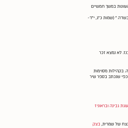
וונות במשך חמשיים
דה " (שמות כ"ג, י"ד-
ז. לא נמצא זכר
. בקהילות מסוימות
 כפי שנכתב בספר שיר
וגת גבינה ובראוניז
נצח של שמרית,
בצק