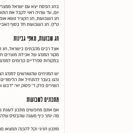
בחג הפסח יצא עם ישראל ממצרים
יום, עד שהיה ראוי לקבל את התור
חג השבועות, חג הקציר נושא אופי
ט"ז). חג השבועות חל בסוף האבי
חג שבועות, מאפי גבינות
אצל רבים מהבתים בישראל, חג ה
מקור המנהג של אכילת מוצרים חל
במקורות ספרדיים קדומים למנהג
יש המניחים שהשורשים למנהג הם 
נהגו בעבר להתחיל את הלימודים 
השירים פרק ד' פסוק יא': "דבש ו
מתכונים לשבועות
אם אתם מחפשים מתכון לעוגת גבי
מה יותר כיף מעוגה שהבסיס שלה 
מתכון חגיגי וקל להכנה תמצאו מ