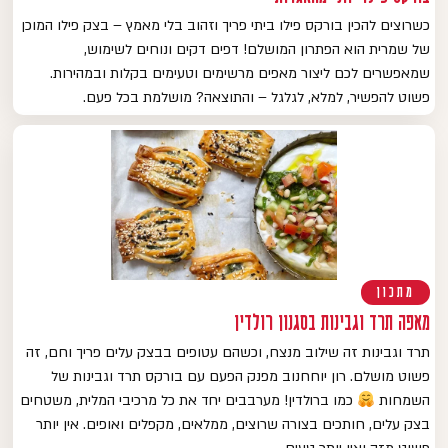
כשרוצים להכין בורקס פילו ביתי פריך וזהוב בלי מאמץ – בצק פילו המוכן
של שמרית הוא הפתרון המושלם! דפים דקים ונוחים לשימוש,
שמאפשרים לכם ליצור מאפים מרשימים וטעימים בקלות ובמהירות.
פשוט להפשיר, למלא, לגלגל – והתוצאה? מושלמת בכל פעם.
מתכון
מאפה תרד וגבינות בסגנון רולדין
תרד וגבינות זה שילוב מנצח, וכשהם עטופים בבצק עלים פריך וחם, זה
פשוט מושלם. רון יוחחנוב מפנק הפעם עם בורקס תרד וגבינות של
השמחות
כמו ברולדין! מערבבים יחד את כל מרכיבי המלית, משטחים
בצק עלים, חותכים בצורה שרוצים, ממלאים, מקפלים ואופים. אין יותר