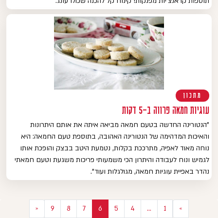
תוספות קראנצ'יות מפנקות! קינוח קל להכנה שכולו עונג.
מתכון
עוגיות חמאה פרווה ב-5 דקות
"הנטורינה החדשה בטעם חמאה מביאה איתה את אותם היתרונות
והאיכות המדהימה של הנטורינה האהובה, בתוספת טעם החמאה: היא
נוחה מאוד לאפיה, מתרככת בקלות, נטמעת היטב בבצק והופכת אותו
לגמיש ונוח לעבודה והיתרון הכי משמעותי פריכות משגעת וטעם חמאתי
נהדר באפיית עוגיות חמאה, מגולגלות ועוד".
«
9
8
7
6
5
4
…
1
»