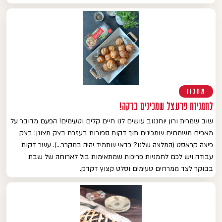
מתכון
לחמניות פרעצל שמכינים בדקה!
שוב שמרית ורון יוחננוב עושים לנו חיים קלים וטעימים! הפעם מדובר על
מאפים משמחים שמכינים תוך דקות ספורות בעזרת בצק מצונן: בצק
פיצה קראסט (המלצה שלנו? כדאי שתמיד יהיה במקרר…). עשר דקות
עבודה ויש לכם לחמניות פריכות שמתאימות בול לארוחה של שבת
בבוקר לצד ממרחים טעימים וסלט קצוץ דקדק.