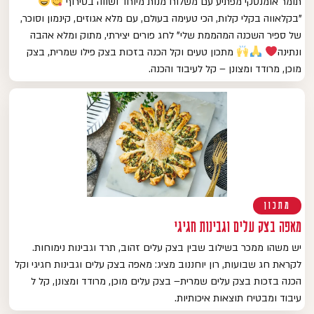
תומר אומנסקי מפתיע עם משלוח מנות מיוחד ושווה בטירוף
"בקלאווה בקלי קלות, הכי טעימה בעולם, עם מלא אגוזים, קינמון וסוכר,
של ספיר השכנה המהממת שלי" לחג פורים יצירתי, מתוק ומלא אהבה
ונתינה
מתכון טעים וקל הכנה בזכות בצק פילו שמרית, בצק
מוכן, מרודד ומצונן – קל לעיבוד והכנה.
מתכון
מאפה בצק עלים וגבינות חגיגי
יש משהו ממכר בשילוב שבין בצק עלים זהוב, תרד וגבינות נימוחות.
לקראת חג שבועות, רון יוחננוב מציג: מאפה בצק עלים וגבינות חגיגי וקל
הכנה בזכות בצק עלים שמרית– בצק עלים מוכן, מרודד ומצונן, קל ל
עיבוד ומבטיח תוצאות איכותיות.