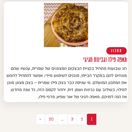
מתכון
מאפה פילו וגבינות חגיגי
חג שבועות מתחיל בקניית הבצקים המצוננים של שמרית, עכשיו שהם
מונחים להם במקרר הבייתי, מוכנים לשימוש מיידי, אפשר להתחיל לחפש
את המתכון המושלם. מי שניסה כבר בצק פילו שמרית – בצק מצונן מוכן
למילוי, בשילוב עם גבינות ושמן זית, יחזור לקסם הזה, כל שנה מחדש.
אז הנה לפניכם, מאפה חגיגי של אור שפיץ, מדפי פילו,
יווט
«
20
…
3
2
1